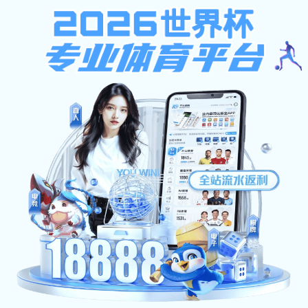
注册入口
完美体育官网
APP与网页版入
口｜畅享全球体育赛事与数据
服务
欢迎访问
完美体育官网
，提供全面覆盖足球、
篮球、电竞等项目的赛事资讯与数据内容， 支
持
APP下载
与
网页使用
，每日同步更新千场比
赛，聚焦热门体育内容， 助您轻松获取赛事动
态，掌握比赛节奏。