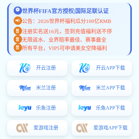
手机App
网页版
瓜迪奥拉称弗格森爵士的祝福
是最高荣誉并调侃苏格兰口音
浓厚
2026-07-09 03:54
31 次阅读
首页
/
体育看点