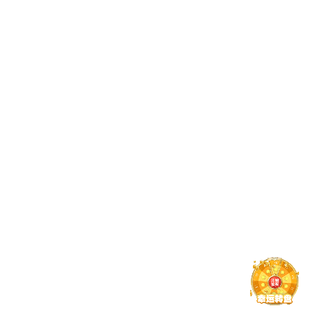
作为现代足球的重要代表人物，瓜迪奥拉和弗格森都
对这项运动产生了深远影响。他们不仅仅是战术创新
者，更是培养年轻人才的重要力量。从他们执掌球队
以来，无数优秀球员脱颖而出，为世界足球的发展贡
献了力量。
此外，他们对于俱乐部文化建设也有着极其重要的作
用。在各自执教期间，他们致力于塑造团队精神，将
个人价值观融入到球队之中，使得整个球队形成良好
的氛围。这种成功经验为其他俱乐部提供了宝贵借
鉴，也推动了职业足球的发展方向。
总之，两位教练通过自身努力改变了整个职业联赛生
态，为后续人才培养奠定基础。他们不仅关心比赛结
果，更关注的是如何持续提高竞技水平，以及怎样让