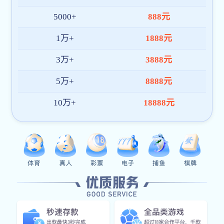
1、瓜迪奥拉与弗格森的师徒情谊
瓜迪奥拉和弗格森爵士都是各自时代最杰出的教练之
一，他们在战术理念、球队管理等方面都有着深刻的
影响力。虽然两人没有直接合作过，但他们彼此间一
直保持着一种互相欣赏和学习的关系。瓜迪奥拉曾多
次表示，从弗格森身上学到了许多，这种敬仰之情让
他对这位传奇教练充满了崇拜。
在球场上，两人都以其独特风格赢得了无数荣誉。弗
格森带领曼联创造了辉煌历史，而瓜迪奥拉则在巴
萨、拜仁及曼城等队伍中展现出了卓越战术能力。他
们分别代表着不同文化背景下足球的发展，却又通过
共同的目标而紧密相连。
这种深厚的师徒情谊不仅体现在比赛成绩上，更是在