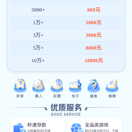
埃利奥特·卡多的个人技术特点十分鲜明，他具备极强
的控球能力和精准的投篮技巧。在比赛中，他能够灵
活运用各种运球方式，有效突破对手防线，为自己创
造得分机会。同时，他的投篮稳定性也很高，无论是
三分球还是中距离投篮，都能保持较高命中率，这为
球队提供了丰富的进攻选择。
除了进攻端的表现，卡多在防守上同样不容忽视。他
善于预判对方传球路线，并能迅速作出反应，这使得
他能够频繁制造抢断机会。此外，他在防守时展现出
的积极态度和身体素质，也帮助他赢得了教练和队友
们的信任，成为球队重要的一环。
此外，卡多具备优秀的视野和传球意识。他常常能够
找到空位队友并送出精准传球，这让他的助攻数据稳