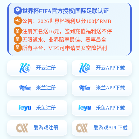
手机App
网页版
罗塞尼尔坚决否认出售加纳乔
的传闻强调对他的信任与未来
期待
2026-06-02 01:47
43 次阅读
首页
/
体育看点