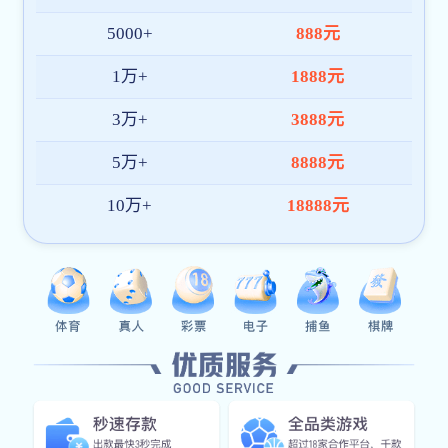
1、加纳乔的发展潜力
加纳乔是一位极具天赋的年轻球员，自加入俱乐部以
来，他以其出色的技术和敏锐的场上嗅觉迅速崭露头
角。他在比赛中的表现常常让人眼前一亮，无论是突
破还是助攻，都展现出超乎寻常的能力。这样的表现
不仅为他赢得了教练组和队友们的赞赏，更吸引了其
他球队对他的关注。
与此同时，加纳乔还处于成长阶段，他仍然有很大的
提升空间。罗塞尼尔认为，给与年轻球员时间和机会
至关重要，因为他们需要在实战中不断磨练自己的技
能和心理素质。通过更多的比赛经验，加纳乔将能更
好地适应高强度比赛，从而实现自我价值。
此外，罗塞尼尔也提到，加纳乔在训练中的态度非常